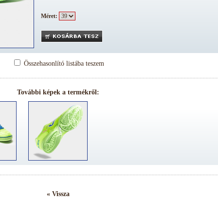
Méret:
Összehasonlító listába teszem
További képek a termékről:
« Vissza