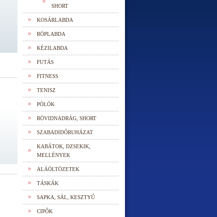
SHORT
KOSÁRLABDA
RÖPLABDA
KÉZILABDA
FUTÁS
FITNESS
TENISZ
PÓLÓK
RÖVIDNADRÁG, SHORT
SZABADIDŐRUHÁZAT
KABÁTOK, DZSEKIK,
MELLÉNYEK
ALÁÖLTÖZETEK
TÁSKÁK
SAPKA, SÁL, KESZTYŰ
CIPŐK