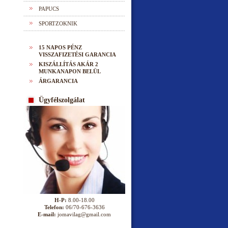
PAPUCS
SPORTZOKNIK
15 NAPOS PÉNZ
VISSZAFIZETÉSI GARANCIA
KISZÁLLÍTÁS AKÁR 2
MUNKANAPON BELÜL
ÁRGARANCIA
Ügyfélszolgálat
H-P:
8.00-18.00
Telefon:
06/70-676-3636
E-mail:
jomavilag@gmail.com