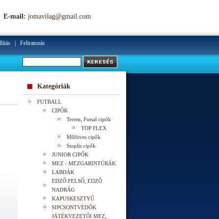
E-mail:
jomavilag@gmail.com
lítás
|
Feliratozás
Kategóriák
FUTBALL
CIPŐK
Terem, Futsal cipők
TOP FLEX
Műfüves cipők
Stoplis cipők
JUNIOR CIPŐK
MEZ - MEZGARINTÚRÁK
LABDÁK
EDZŐ FELSŐ, EDZŐ
NADRÁG
KAPUSKESZTYŰ
SIPCSONTVÉDŐK
JÁTÉKVEZETŐI MEZ,