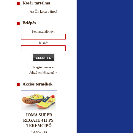
Kosár tartalma
Az Ön kosara üres!
Belépés
Felhasználónév:
Jelszó:
Regisztráció »
Jelszó emlékeztető »
Akciós termékek
JOMA SUPER
REGATE 411 PS.
TEREMCIPŐ
14.990 Ft