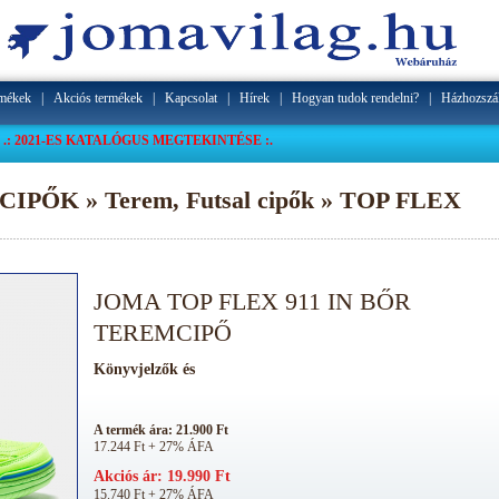
rmékek
|
Akciós termékek
|
Kapcsolat
|
Hírek
|
Hogyan tudok rendelni?
|
Házhozszál
.: 2021-ES KATALÓGUS MEGTEKINTÉSE :.
CIPŐK » Terem, Futsal cipők » TOP FLEX
JOMA TOP FLEX 911 IN BŐR
TEREMCIPŐ
A termék ára: 21.900 Ft
17.244 Ft + 27% ÁFA
Akciós ár: 19.990 Ft
15.740 Ft + 27% ÁFA