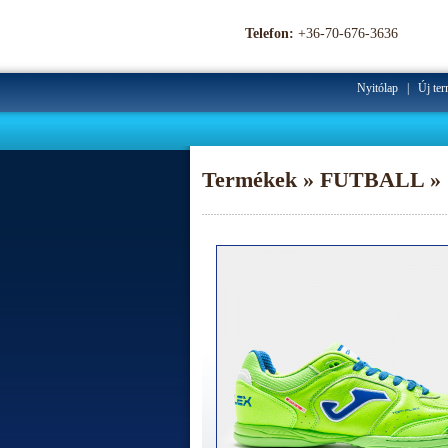
Telefon:
+36-70-676-3636
Nyitólap
|
Új te
Termékek » FUTBALL » 