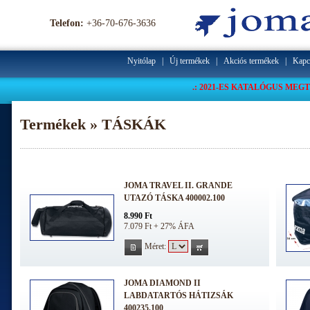
Telefon:
+36-70-676-3636
Nyitólap
|
Új termékek
|
Akciós termékek
|
Kapc
.: 2021-ES KATALÓGUS MEGT
Termékek » TÁSKÁK
JOMA TRAVEL II. GRANDE
UTAZÓ TÁSKA 400002.100
8.990 Ft
7.079 Ft + 27% ÁFA
Méret:
JOMA DIAMOND II
LABDATARTÓS HÁTIZSÁK
400235.100