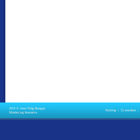
2010 © Joma Világ Hungary
Nyitólap
|
Új termékek
|
Minden jog fenntartva.