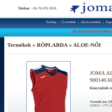
Telefon:
+36-70-676-3636
Nyitólap
|
Új termékek
|
Akciós termékek
|
Kapc
.: 2021-ES KATALÓGUS MEGT
Termékek » RÖPLABDA » ALOE-NŐI
JOMA A
900140.6
A termék ára: 4.9
3.929 Ft + 27% 