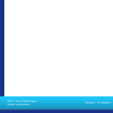
2010 © Joma Világ Hungary
Nyitólap
|
Új termékek
|
Minden jog fenntartva.