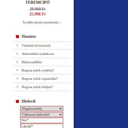
TEREMCIPŐ
29.900 Ft
25.990 Ft
További akciós termékeink »
Hasznos
Vásárlási információk
Adatvédelmi nyilatkozat
Házhozszállítás
Hogyan tudok rendelni?
Hogyan tudok regisztrálni?
Hogyan tudok belépni?
Hírlevél