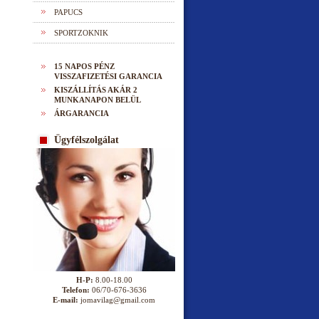
PAPUCS
SPORTZOKNIK
15 NAPOS PÉNZ
VISSZAFIZETÉSI GARANCIA
KISZÁLLÍTÁS AKÁR 2
MUNKANAPON BELÜL
ÁRGARANCIA
Ügyfélszolgálat
H-P:
8.00-18.00
Telefon:
06/70-676-3636
E-mail:
jomavilag@gmail.com