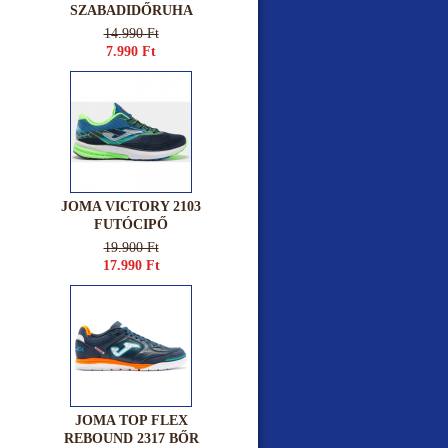
SZABADIDŐRUHA
14.990 Ft
7.990 Ft
JOMA VICTORY 2103
FUTÓCIPŐ
19.900 Ft
17.990 Ft
JOMA TOP FLEX
REBOUND 2317 BŐR