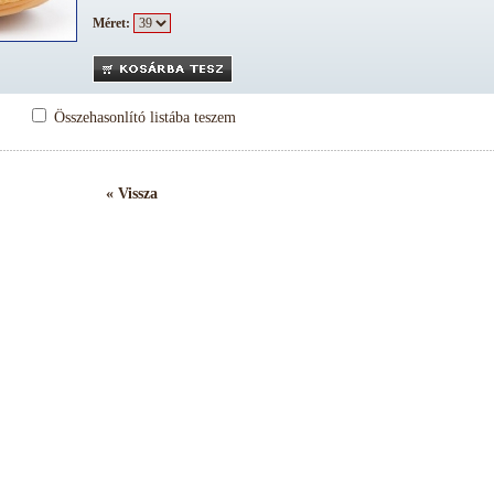
Méret:
Összehasonlító listába teszem
« Vissza