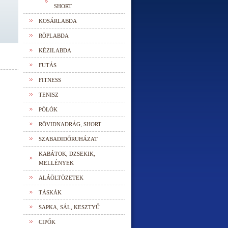
SHORT
KOSÁRLABDA
RÖPLABDA
KÉZILABDA
FUTÁS
FITNESS
TENISZ
PÓLÓK
RÖVIDNADRÁG, SHORT
SZABADIDŐRUHÁZAT
KABÁTOK, DZSEKIK,
MELLÉNYEK
ALÁÖLTÖZETEK
TÁSKÁK
SAPKA, SÁL, KESZTYŰ
CIPŐK