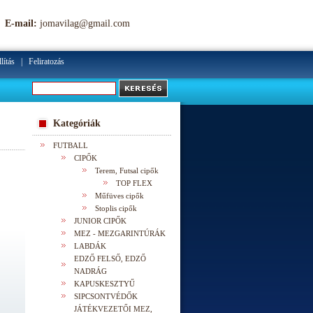
E-mail:
jomavilag@gmail.com
lítás
|
Feliratozás
Kategóriák
FUTBALL
CIPŐK
Terem, Futsal cipők
TOP FLEX
Műfüves cipők
Stoplis cipők
JUNIOR CIPŐK
MEZ - MEZGARINTÚRÁK
LABDÁK
EDZŐ FELSŐ, EDZŐ
NADRÁG
KAPUSKESZTYŰ
SIPCSONTVÉDŐK
JÁTÉKVEZETŐI MEZ,