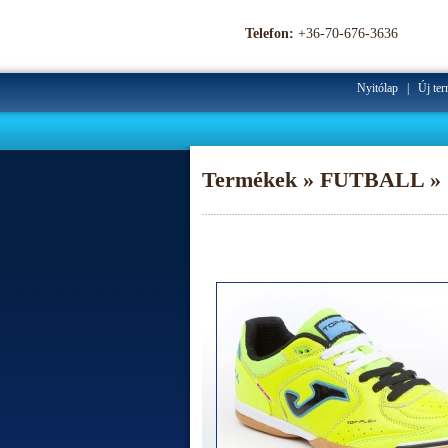
Telefon:
+36-70-676-3636
Nyitólap
|
Új te
Termékek » FUTBALL » 