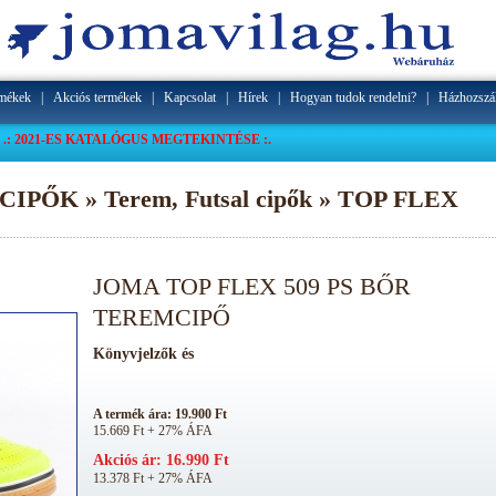
rmékek
|
Akciós termékek
|
Kapcsolat
|
Hírek
|
Hogyan tudok rendelni?
|
Házhozszál
.: 2021-ES KATALÓGUS MEGTEKINTÉSE :.
CIPŐK » Terem, Futsal cipők » TOP FLEX
JOMA TOP FLEX 509 PS BŐR
TEREMCIPŐ
A termék ára: 19.900 Ft
15.669 Ft + 27% ÁFA
Akciós ár: 16.990 Ft
13.378 Ft + 27% ÁFA