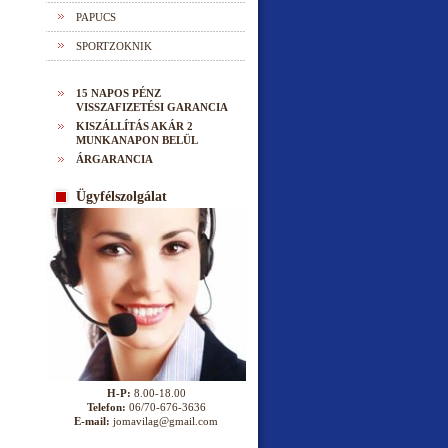
PAPUCS
SPORTZOKNIK
15 NAPOS PÉNZ
VISSZAFIZETÉSI GARANCIA
KISZÁLLÍTÁS AKÁR 2
MUNKANAPON BELÜL
ÁRGARANCIA
Ügyfélszolgálat
H-P:
8.00-18.00
Telefon:
06/70-676-3636
E-mail:
jomavilag@gmail.com