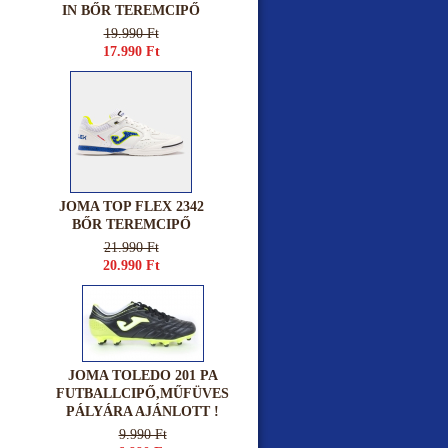
IN BŐR TEREMCIPŐ
19.990 Ft
17.990 Ft
JOMA TOP FLEX 2342
BŐR TEREMCIPŐ
21.990 Ft
20.990 Ft
JOMA TOLEDO 201 PA
FUTBALLCIPŐ,MŰFÜVES
PÁLYÁRA AJÁNLOTT !
9.990 Ft