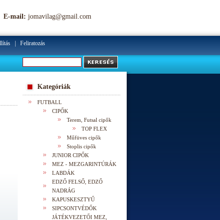
E-mail:
jomavilag@gmail.com
lítás
|
Feliratozás
Kategóriák
FUTBALL
CIPŐK
Terem, Futsal cipők
TOP FLEX
Műfüves cipők
Stoplis cipők
JUNIOR CIPŐK
MEZ - MEZGARINTÚRÁK
LABDÁK
EDZŐ FELSŐ, EDZŐ
NADRÁG
KAPUSKESZTYŰ
SIPCSONTVÉDŐK
JÁTÉKVEZETŐI MEZ,