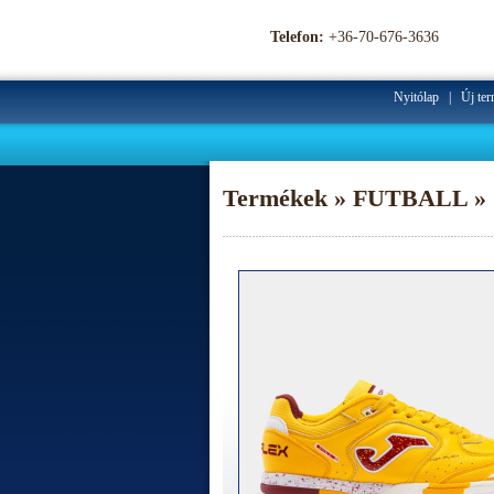
Telefon:
+36-70-676-3636
Nyitólap
|
Új te
Termékek » FUTBALL » 