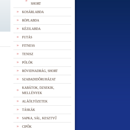
SHORT
KOSÁRLABDA
RÖPLABDA
KÉZILABDA
FUTÁS
FITNESS
TENISZ
PÓLÓK
RÖVIDNADRÁG, SHORT
SZABADIDŐRUHÁZAT
KABÁTOK, DZSEKIK,
MELLÉNYEK
ALÁÖLTÖZETEK
TÁSKÁK
SAPKA, SÁL, KESZTYŰ
CIPŐK