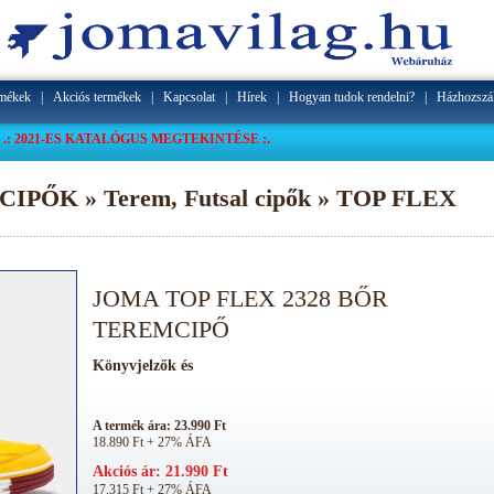
rmékek
|
Akciós termékek
|
Kapcsolat
|
Hírek
|
Hogyan tudok rendelni?
|
Házhozszál
.: 2021-ES KATALÓGUS MEGTEKINTÉSE :.
CIPŐK » Terem, Futsal cipők » TOP FLEX
JOMA TOP FLEX 2328 BŐR
TEREMCIPŐ
A termék ára: 23.990 Ft
18.890 Ft + 27% ÁFA
Akciós ár: 21.990 Ft
17.315 Ft + 27% ÁFA