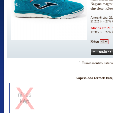
Nagyon magas m
elnyelése: Köz
A termék ára: 26
21.252 Ft + 27%
Akciós ár: 21.
17.315 Ft + 27%
Méret:
Összehasonlító listáb
Kapcsolódó termék kate