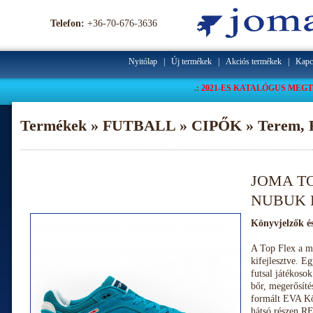
Telefon:
+36-70-676-3636
Nyitólap
|
Új termékek
|
Akciós termékek
|
Kapc
.: 2021-ES KATALÓGUS MEGT
Termékek » FUTBALL » CIPŐK » Terem, F
JOMA TO
NUBUK 
A Top Flex a ma
kifejlesztve. Eg
futsal játékoso
bőr, megerősíté
formált EVA Kö
hátsó részen R